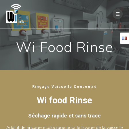
Skip
to
content
Wi Food Rinse
Rinçage Vaisselle Concentré
Wi food Rinse
Séchage rapide et sans trace
Additif de rinçage écologique pour le lavage de la vaisselle